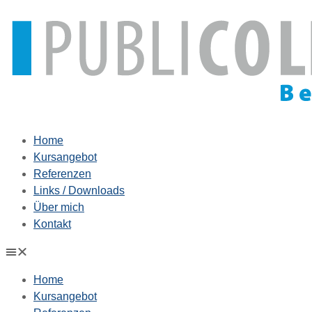
Zum
Inhalt
springen
Home
Kursangebot
Referenzen
Links / Downloads
Über mich
Kontakt
Home
Kursangebot