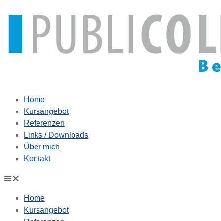
Zum
Inhalt
springen
Home
Kursangebot
Referenzen
Links / Downloads
Über mich
Kontakt
Home
Kursangebot