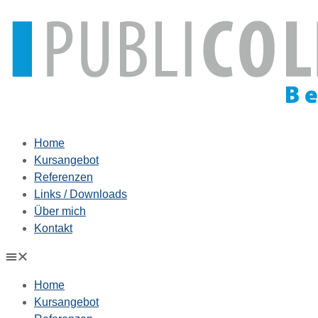
Zum
Inhalt
springen
Home
Kursangebot
Referenzen
Links / Downloads
Über mich
Kontakt
Home
Kursangebot